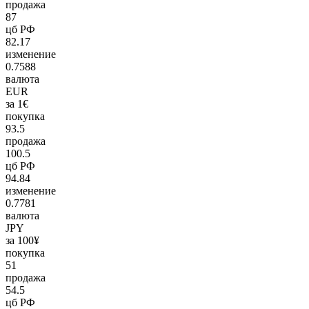
продажа
87
цб РФ
82.17
изменение
0.7588
валюта
EUR
за 1€
покупка
93.5
продажа
100.5
цб РФ
94.84
изменение
0.7781
валюта
JPY
за 100¥
покупка
51
продажа
54.5
цб РФ