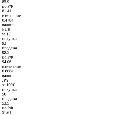
85.9
цб РФ
81.41
изменение
0.4784
валюта
EUR
за 1€
покупка
93
продажа
98.5
цб РФ
94.06
изменение
0.8684
валюта
JPY
за 100¥
покупка
50
продажа
53.5
цб РФ
51.61