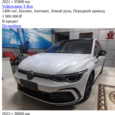
2021
•
35900 км
Volkswagen T-Roc
1400 см³,
Бензин,
Автомат,
Левый руль,
Передний привод
1 900 000 ₽
В кредит
Подробнее
2022
•
38000 км