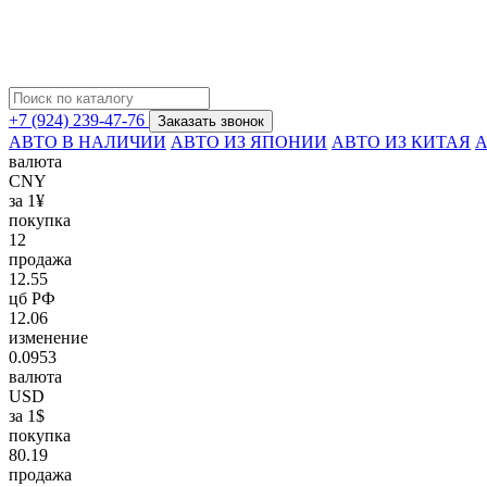
+7 (924) 239-47-76
Заказать звонок
АВТО В НАЛИЧИИ
АВТО ИЗ ЯПОНИИ
АВТО ИЗ КИТАЯ
А
валюта
CNY
за 1¥
покупка
12
продажа
12.55
цб РФ
12.06
изменение
0.0953
валюта
USD
за 1$
покупка
80.19
продажа