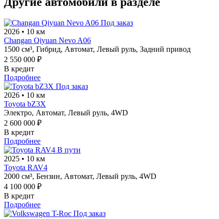
Другие автомобили в разделе
Под заказ
2026
•
10 км
Changan Qiyuan Nevo A06
1500 см³,
Гибрид,
Автомат,
Левый руль,
Задний привод
2 550 000 ₽
В кредит
Подробнее
Под заказ
2026
•
10 км
Toyota bZ3X
Электро,
Автомат,
Левый руль,
4WD
2 600 000 ₽
В кредит
Подробнее
В пути
2025
•
10 км
Toyota RAV4
2000 см³,
Бензин,
Автомат,
Левый руль,
4WD
4 100 000 ₽
В кредит
Подробнее
Под заказ