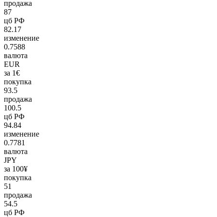
продажа
87
цб РФ
82.17
изменение
0.7588
валюта
EUR
за 1€
покупка
93.5
продажа
100.5
цб РФ
94.84
изменение
0.7781
валюта
JPY
за 100¥
покупка
51
продажа
54.5
цб РФ