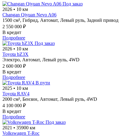
Под заказ
2026
•
10 км
Changan Qiyuan Nevo A06
1500 см³,
Гибрид,
Автомат,
Левый руль,
Задний привод
2 550 000 ₽
В кредит
Подробнее
Под заказ
2026
•
10 км
Toyota bZ3X
Электро,
Автомат,
Левый руль,
4WD
2 600 000 ₽
В кредит
Подробнее
В пути
2025
•
10 км
Toyota RAV4
2000 см³,
Бензин,
Автомат,
Левый руль,
4WD
4 100 000 ₽
В кредит
Подробнее
Под заказ
2021
•
35900 км
Volkswagen T-Roc