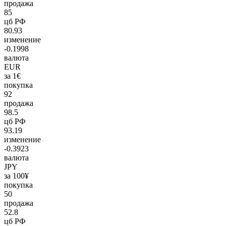
продажа
85
цб РФ
80.93
изменение
-0.1998
валюта
EUR
за 1€
покупка
92
продажа
98.5
цб РФ
93.19
изменение
-0.3923
валюта
JPY
за 100¥
покупка
50
продажа
52.8
цб РФ