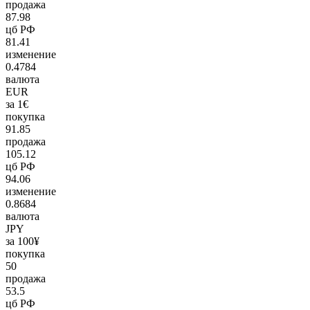
продажа
87.98
цб РФ
81.41
изменение
0.4784
валюта
EUR
за 1€
покупка
91.85
продажа
105.12
цб РФ
94.06
изменение
0.8684
валюта
JPY
за 100¥
покупка
50
продажа
53.5
цб РФ