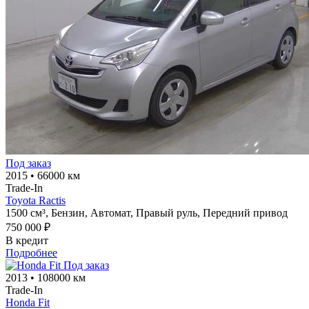
Под заказ
2015
•
66000 км
Trade-In
Toyota Ractis
1500 см³,
Бензин,
Автомат,
Правый руль,
Передний привод
750 000 ₽
В кредит
Подробнее
Под заказ
2013
•
108000 км
Trade-In
Honda Fit