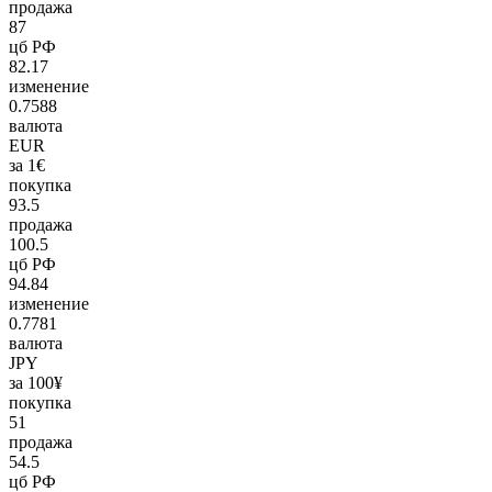
продажа
87
цб РФ
82.17
изменение
0.7588
валюта
EUR
за 1€
покупка
93.5
продажа
100.5
цб РФ
94.84
изменение
0.7781
валюта
JPY
за 100¥
покупка
51
продажа
54.5
цб РФ