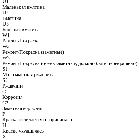
U1
Маленькая вмятина
U2
Вмятина
U3
Большая вмятина
W1
Ремонт/Покраска
W2
Ремонт/Покраска (заметные)
W3
Ремонт/Покраска (очень заметные, должно быть перекрашено)
S1
Малозаметная ржавчина
S2
Ржавчина
C1
Коррозия
C2
Заметная коррозия
P
Краска отличается от оригинала
H
Краска ухудшилась
X