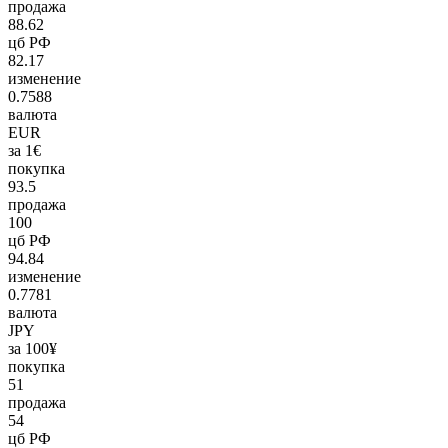
продажа
88.62
цб РФ
82.17
изменение
0.7588
валюта
EUR
за 1€
покупка
93.5
продажа
100
цб РФ
94.84
изменение
0.7781
валюта
JPY
за 100¥
покупка
51
продажа
54
цб РФ