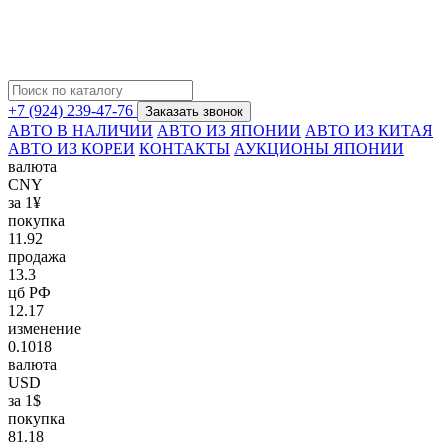
+7 (924) 239-47-76
Заказать звонок
АВТО В НАЛИЧИИ
АВТО ИЗ ЯПОНИИ
АВТО ИЗ КИТАЯ
АВТО ИЗ КОРЕИ
КОНТАКТЫ
АУКЦИОНЫ ЯПОНИИ
валюта
CNY
за 1¥
покупка
11.92
продажа
13.3
цб РФ
12.17
изменение
0.1018
валюта
USD
за 1$
покупка
81.18