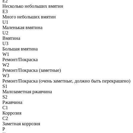
E2
Несколько небольших вмятин
E3
Много небольших вмятин
U1
Маленькая вмятина
U2
Вмятина
U3
Большая вмятина
W1
Ремонт/Покраска
W2
Ремонт/Покраска (заметные)
W3
Ремонт/Покраска (очень заметные, должно быть перекрашено)
S1
Малозаметная ржавчина
S2
Ржавчина
C1
Коррозия
C2
Заметная коррозия
P