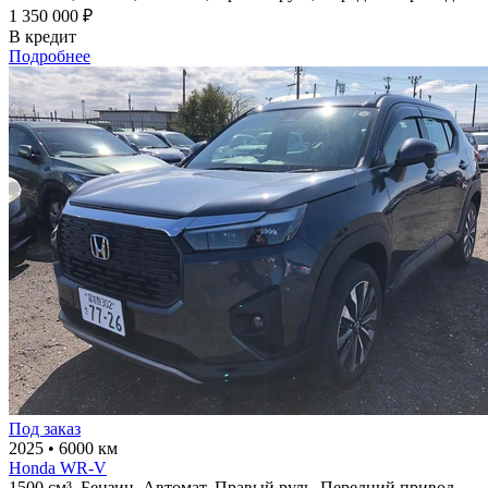
1 350 000 ₽
В кредит
Подробнее
Под заказ
2025
•
6000 км
Honda WR-V
1500 см³,
Бензин,
Автомат,
Правый руль,
Передний привод