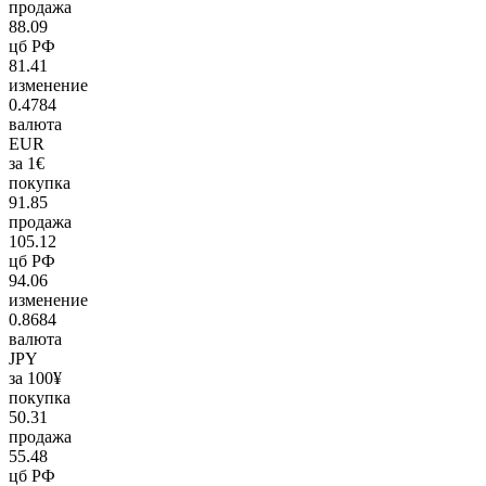
продажа
88.09
цб РФ
81.41
изменение
0.4784
валюта
EUR
за 1€
покупка
91.85
продажа
105.12
цб РФ
94.06
изменение
0.8684
валюта
JPY
за 100¥
покупка
50.31
продажа
55.48
цб РФ