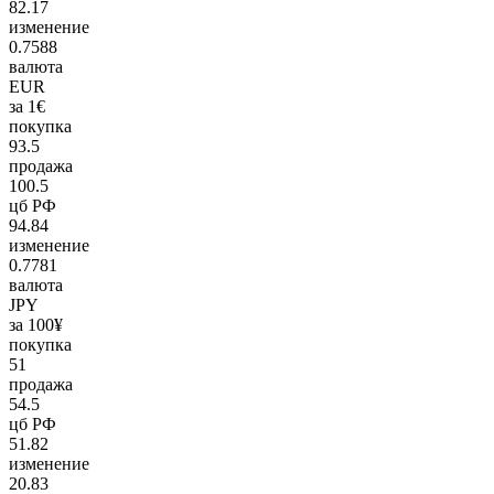
82.17
изменение
0.7588
валюта
EUR
за 1€
покупка
93.5
продажа
100.5
цб РФ
94.84
изменение
0.7781
валюта
JPY
за 100¥
покупка
51
продажа
54.5
цб РФ
51.82
изменение
20.83