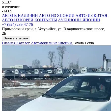
51.37
изменение
-14.65
АВТО В НАЛИЧИИ
АВТО ИЗ ЯПОНИИ
АВТО ИЗ КИТАЯ
АВТО ИЗ КОРЕИ
КОНТАКТЫ
АУКЦИОНЫ ЯПОНИИ
+7 (924) 239-47-76
Приморский край, г. Уссурийск, ул. Владивостокское шоссе,
2Б
Заказать звонок
Главная
Каталог
Автомобили из Японии
Toyota Levin