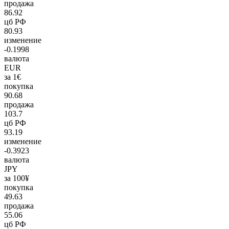
продажа
86.92
цб РФ
80.93
изменение
-0.1998
валюта
EUR
за 1€
покупка
90.68
продажа
103.7
цб РФ
93.19
изменение
-0.3923
валюта
JPY
за 100¥
покупка
49.63
продажа
55.06
цб РФ