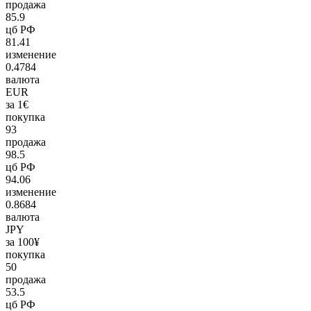
продажа
85.9
цб РФ
81.41
изменение
0.4784
валюта
EUR
за 1€
покупка
93
продажа
98.5
цб РФ
94.06
изменение
0.8684
валюта
JPY
за 100¥
покупка
50
продажа
53.5
цб РФ