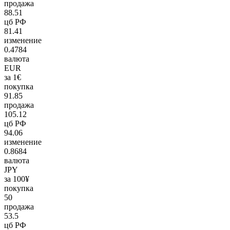
продажа
88.51
цб РФ
81.41
изменение
0.4784
валюта
EUR
за 1€
покупка
91.85
продажа
105.12
цб РФ
94.06
изменение
0.8684
валюта
JPY
за 100¥
покупка
50
продажа
53.5
цб РФ