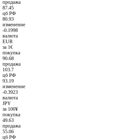
продажа
87.45
цб РФ
80.93
изменение
-0.1998
валюта
EUR
за 1€
покупка
90.68
продажа
103.7
цб РФ
93.19
изменение
-0.3923
валюта
JPY
за 100¥
покупка
49.63
продажа
55.06
цб РФ