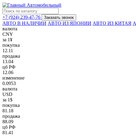
+7 (924) 239-47-76
Заказать звонок
АВТО В НАЛИЧИИ
АВТО ИЗ ЯПОНИИ
АВТО ИЗ КИТАЯ
А
валюта
CNY
за 1¥
покупка
12.11
продажа
13.04
цб РФ
12.06
изменение
0.0953
валюта
USD
за 1$
покупка
81.18
продажа
88.09
цб РФ
81.41