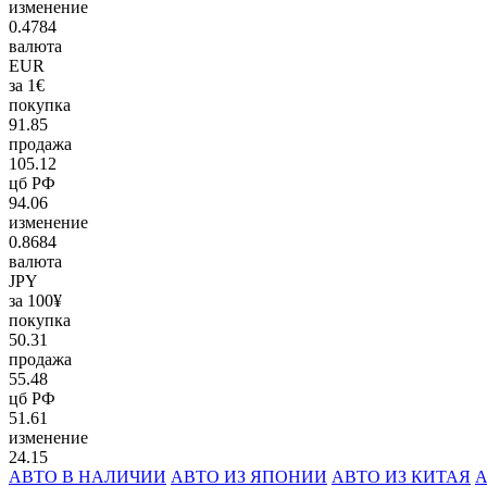
изменение
0.4784
валюта
EUR
за 1€
покупка
91.85
продажа
105.12
цб РФ
94.06
изменение
0.8684
валюта
JPY
за 100¥
покупка
50.31
продажа
55.48
цб РФ
51.61
изменение
24.15
АВТО В НАЛИЧИИ
АВТО ИЗ ЯПОНИИ
АВТО ИЗ КИТАЯ
А