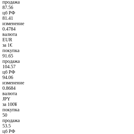
продажа
87.56
цб РФ
81.41
изменение
0.4784
валюта
EUR
за 1€
покупка
91.65
продажа
104.57
цб РФ
94.06
изменение
0.8684
валюта
JPY
за 100¥
покупка
50
продажа
53.5
цб РФ