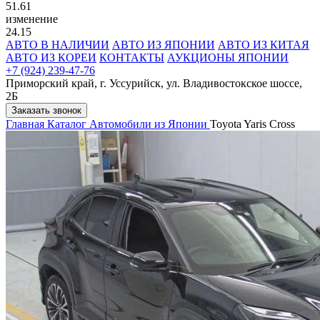
51.61
изменение
24.15
АВТО В НАЛИЧИИ
АВТО ИЗ ЯПОНИИ
АВТО ИЗ КИТАЯ
АВТО ИЗ КОРЕИ
КОНТАКТЫ
АУКЦИОНЫ ЯПОНИИ
+7 (924) 239-47-76
Приморский край, г. Уссурийск, ул. Владивостокское шоссе,
2Б
Заказать звонок
Главная
Каталог
Автомобили из Японии
Toyota Yaris Cross