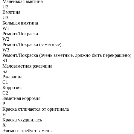
Маленькая вмятина
U2
Вмятина
U3
Большая вмятина
W1
Ремонт/Покраска
W2
Ремонт/Покраска (заметные)
W3
Ремонт/Покраска (очень заметные, должно быть перекрашено)
S1
Малозаметная ржавчина
S2
Ржавчина
C1
Коррозия
C2
Заметная коррозия
P
Краска отличается от оригинала
H
Краска ухудшилась
X
Элемент требует замены