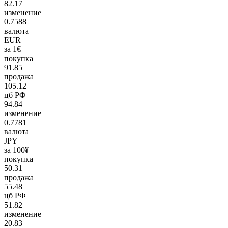
82.17
изменение
0.7588
валюта
EUR
за 1€
покупка
91.85
продажа
105.12
цб РФ
94.84
изменение
0.7781
валюта
JPY
за 100¥
покупка
50.31
продажа
55.48
цб РФ
51.82
изменение
20.83