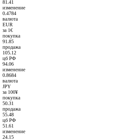
81.41
изменение
0.4784
валюта
EUR
за 1€
покупка
91.85
продажа
105.12
цб РФ
94.06
изменение
0.8684
валюта
JPY
за 100¥
покупка
50.31
продажа
55.48
цб РФ
51.61
изменение
24.15