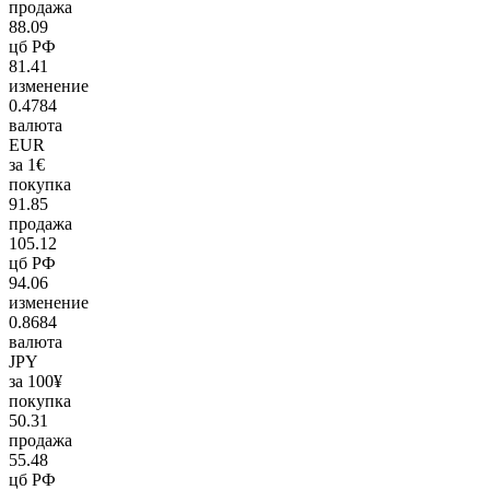
продажа
88.09
цб РФ
81.41
изменение
0.4784
валюта
EUR
за 1€
покупка
91.85
продажа
105.12
цб РФ
94.06
изменение
0.8684
валюта
JPY
за 100¥
покупка
50.31
продажа
55.48
цб РФ