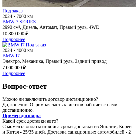
Под заказ
2024
•
7000 км
BMW 7 SERIES
2990 см³,
Дизель,
Автомат,
Правый руль,
4WD
10 800 000 ₽
Подробнее
Под заказ
2024
•
4000 км
BMW I7
Электро,
Механика,
Правый руль,
Задний привод
7 000 000 ₽
Подробнее
Вопрос-ответ
Можно ли заключить договор дистанционно?
Да, конечно. Огромная часть клиентов работает с нами
дистанционно.
Пример договора
Какой срок доставки авто?
С момента оплаты инвойса сроки доставки из Японии, Кореи
и Китая - 25/35 дней. Доставка санкционных автомобилей - 2