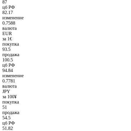
87
цб РФ
82.17
изменение
0.7588
валюта
EUR
за 1€
покупка
93.5
продажа
100.5
цб РФ
94.84
изменение
0.7781
валюта
JPY
за 100¥
покупка
51
продажа
54.5
цб РФ
51.82