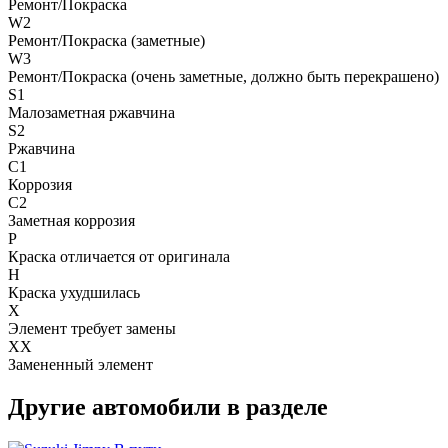
Ремонт/Покраска
W2
Ремонт/Покраска (заметные)
W3
Ремонт/Покраска (очень заметные, должно быть перекрашено)
S1
Малозаметная ржавчина
S2
Ржавчина
C1
Коррозия
C2
Заметная коррозия
P
Краска отличается от оригинала
H
Краска ухудшилась
X
Элемент требует замены
XX
Замененный элемент
Другие автомобили в разделе