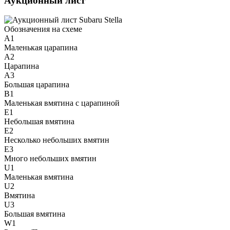
Аукционный лист
Обозначения на схеме
A1
Маленькая царапина
A2
Царапина
A3
Большая царапина
B1
Маленькая вмятина с царапиной
E1
Небольшая вмятина
E2
Несколько небольших вмятин
E3
Много небольших вмятин
U1
Маленькая вмятина
U2
Вмятина
U3
Большая вмятина
W1