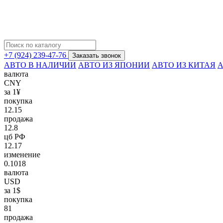
+7 (924) 239-47-76
Заказать звонок
АВТО В НАЛИЧИИ
АВТО ИЗ ЯПОНИИ
АВТО ИЗ КИТАЯ
А
валюта
CNY
за 1¥
покупка
12.15
продажа
12.8
цб РФ
12.17
изменение
0.1018
валюта
USD
за 1$
покупка
81
продажа