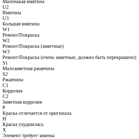
Маленькая вмятина
U2
Вмятина
U3
Большая вмятина
W1
Ремонт/Покраска
W2
Ремонт/Покраска (заметные)
W3
Ремонт/Покраска (очень заметные, должно быть перекрашено)
S1
Малозаметная ржавчина
S2
Ржавчина
C1
Коррозия
C2
Заметная коррозия
P
Краска отличается от оригинала
H
Краска ухудшилась
X
Элемент требует замены