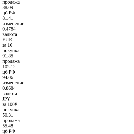
продажа
88.09
цб РФ
81.41
изменение
0.4784
валюта
EUR
за 1€
покупка
91.85
продажа
105.12
цб РФ
94.06
изменение
0.8684
валюта
JPY
за 100¥
покупка
50.31
продажа
55.48
цб РФ