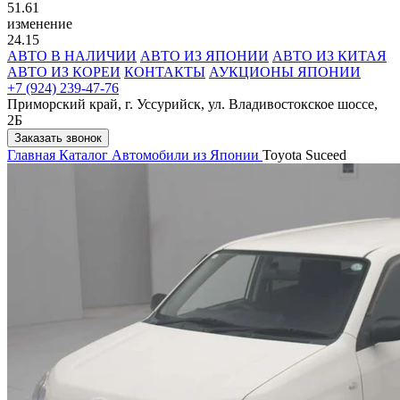
51.61
изменение
24.15
АВТО В НАЛИЧИИ
АВТО ИЗ ЯПОНИИ
АВТО ИЗ КИТАЯ
АВТО ИЗ КОРЕИ
КОНТАКТЫ
АУКЦИОНЫ ЯПОНИИ
+7 (924) 239-47-76
Приморский край, г. Уссурийск, ул. Владивостокское шоссе,
2Б
Заказать звонок
Главная
Каталог
Автомобили из Японии
Toyota Suceed