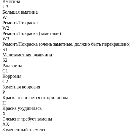
Вмятина
U3
Большая вмятина
W1
Ремонт/Покраска
W2
Ремонт/Покраска (заметные)
W3
Ремонт/Покраска (очень заметные, должно быть перекрашено)
S1
Малозаметная ржавчина
S2
Ржавчина
C1
Коррозия
C2
Заметная коррозия
P
Краска отличается от оригинала
H
Краска ухудшилась
X
Элемент требует замены
XX
Замененный элемент