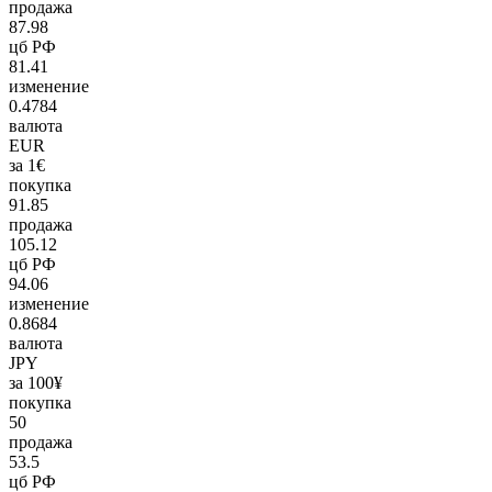
продажа
87.98
цб РФ
81.41
изменение
0.4784
валюта
EUR
за 1€
покупка
91.85
продажа
105.12
цб РФ
94.06
изменение
0.8684
валюта
JPY
за 100¥
покупка
50
продажа
53.5
цб РФ