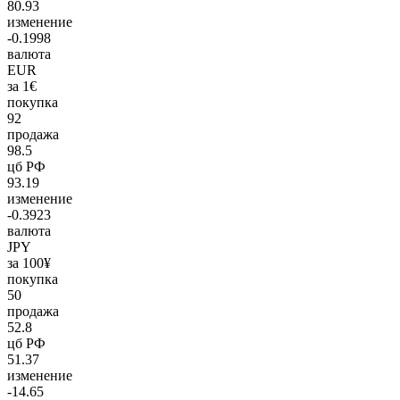
80.93
изменение
-0.1998
валюта
EUR
за 1€
покупка
92
продажа
98.5
цб РФ
93.19
изменение
-0.3923
валюта
JPY
за 100¥
покупка
50
продажа
52.8
цб РФ
51.37
изменение
-14.65