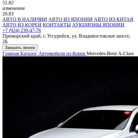
51.82
изменение
20.83
АВТО В НАЛИЧИИ
АВТО ИЗ ЯПОНИИ
АВТО ИЗ КИТАЯ
АВТО ИЗ КОРЕИ
КОНТАКТЫ
АУКЦИОНЫ ЯПОНИИ
+7 (924) 239-47-76
Приморский край, г. Уссурийск, ул. Владивостокское шоссе,
2Б
Заказать звонок
Главная
Каталог
Автомобили из Кореи
Mercedes-Benz A-Class