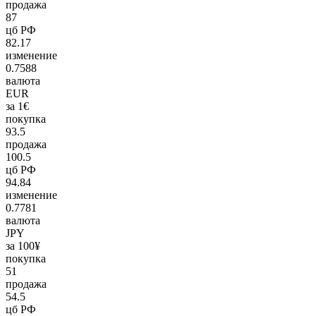
продажа
87
цб РФ
82.17
изменение
0.7588
валюта
EUR
за 1€
покупка
93.5
продажа
100.5
цб РФ
94.84
изменение
0.7781
валюта
JPY
за 100¥
покупка
51
продажа
54.5
цб РФ