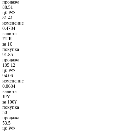
продажа
88.51
цб РФ
81.41
изменение
0.4784
валюта
EUR
за 1€
покупка
91.85
продажа
105.12
цб РФ
94.06
изменение
0.8684
валюта
JPY
за 100¥
покупка
50
продажа
53.5
цб РФ