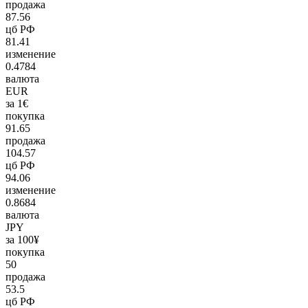
продажа
87.56
цб РФ
81.41
изменение
0.4784
валюта
EUR
за 1€
покупка
91.65
продажа
104.57
цб РФ
94.06
изменение
0.8684
валюта
JPY
за 100¥
покупка
50
продажа
53.5
цб РФ