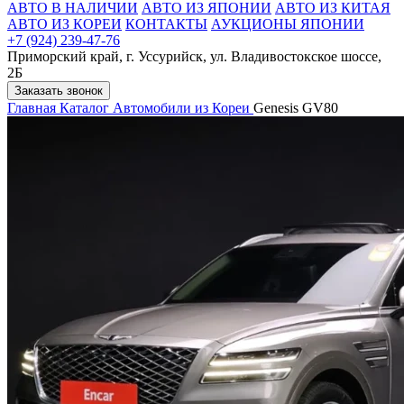
АВТО В НАЛИЧИИ
АВТО ИЗ ЯПОНИИ
АВТО ИЗ КИТАЯ
АВТО ИЗ КОРЕИ
КОНТАКТЫ
АУКЦИОНЫ ЯПОНИИ
+7 (924) 239-47-76
Приморский край, г. Уссурийск, ул. Владивостокское шоссе,
2Б
Заказать звонок
Главная
Каталог
Автомобили из Кореи
Genesis GV80