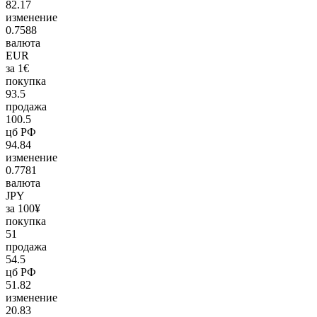
82.17
изменение
0.7588
валюта
EUR
за 1€
покупка
93.5
продажа
100.5
цб РФ
94.84
изменение
0.7781
валюта
JPY
за 100¥
покупка
51
продажа
54.5
цб РФ
51.82
изменение
20.83